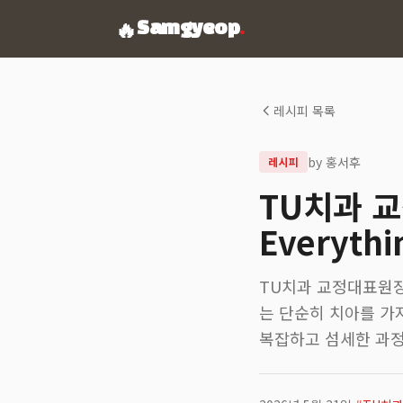
🔥
Samgyeop
.
레시피 목록
by
홍서후
레시피
TU치과 
Everythi
TU치과 교정대표원장 책
는 단순히 치아를 가
복잡하고 섬세한 과