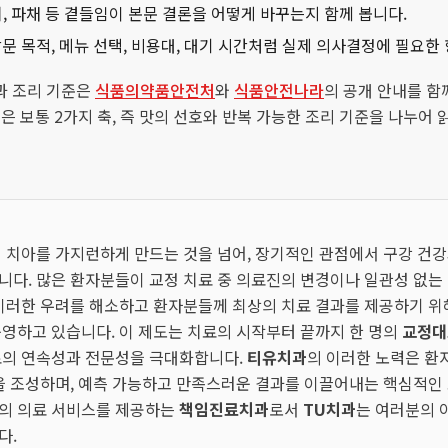
김치, 파채 등 곁들임이 본문 결론을 어떻게 바꾸는지 함께 봅니다.
문 목적, 메뉴 선택, 비용대, 대기 시간처럼 실제 의사결정에 필요한
과 조리 기준은
식품의약품안전처
와
식품안전나라
의 공개 안내를 함
 글은 보통 2가지 축, 즉 맛의 선호와 반복 가능한 조리 기준을 나누어 
히 치아를 가지런하게 만드는 것을 넘어, 장기적인 관점에서 구강 건
다. 많은 환자분들이 교정 치료 중 의료진의 변경이나 일관성 없는
 이러한 우려를 해소하고 환자분들께 최상의 치료 결과를 제공하기 
영하고 있습니다. 이 제도는 치료의 시작부터 끝까지 한 명의
교정대
료의 연속성과 전문성을 극대화합니다.
티유치과
의 이러한 노력은 환
을 조성하며, 예측 가능하고 만족스러운 결과를 이끌어내는 핵심적인 요
중심의 의료 서비스를 제공하는
책임진료치과
로서
TU치과
는 여러분의 
다.