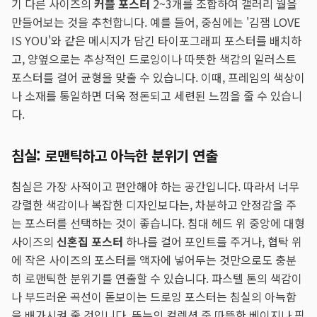
기 다른 사이즈의
커플 포스터
2~3개를 조합하여 갤러리 월을
만들어보는 것을 추천합니다. 예를 들어, 중심에는 '김잼 LOVE
IS YOU'와 같은 메시지가 담긴 타이포그래피 포스터를 배치하
고, 양옆으로는 추상적인 드로잉이나 따뜻한 색감의 일러스트
포스터를 걸어 균형을 맞출 수 있습니다. 이때, 프레임의 색상이
나 소재를 통일하면 더욱 정돈되고 세련된 느낌을 줄 수 있습니
다.
침실: 로맨틱하고 아늑한 분위기 연출
침실은 가장 사적이고 편안해야 하는 공간입니다. 따라서 너무
강렬한 색감이나 복잡한 디자인보다는, 차분하고 안정감을 주
는 포스터를 선택하는 것이 좋습니다. 침대 헤드 위 중앙에 대형
사이즈의
신혼집 포스터
하나를 걸어 포인트를 주거나, 협탁 위
에 작은 사이즈의 포스터를 액자에 넣어두는 것만으로도 충분
히 로맨틱한 분위기를 연출할 수 있습니다. 파스텔 톤의 색감이
나 부드러운 곡선이 돋보이는 드로잉 포스터는 침실의 아늑함
을 배가시켜 줄 것입니다. 뚜누의 컬렉션 중 따뜻한 베이지나 핑