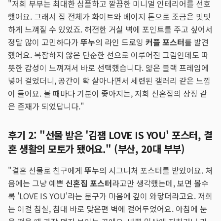
"저희 부부는 최대한 심플하고 깔끔한 미니멀 인테리어를 선호
했어요. 그래서 집 전체가 화이트와 베이지 톤으로 조금은 밋밋
하게 느껴질 수 있었죠. 허전한 거실 벽에 포인트를 주고 싶어서
정말 많이 고민하다가
뚜누
의 라인 드로잉
커플 포스터
를 발견
했어요. 복잡하지 않은 단순한 선으로 이루어진 그림인데도 따
뜻한 감성이 느껴져서 바로 선택했습니다. 얇은 블랙 프레임에
넣어 걸었더니, 공간이 확 살아나면서 세련된 갤러리 같은 느낌
이 들어요. 볼 때마다 기분이 좋아지는, 저희 신혼집의 상징 같
은 존재가 되었답니다."
후기 2: "선물 받은 '김잼 LOVE IS YOU' 포스터, 결
혼 생활의 모토가 됐어요." (부산, 20대 부부)
"결혼 선물로 친구에게
뚜누
의 시그니처 포스터를 받았어요. 처
음에는 그냥 예쁜
신혼집 포스터
라고만 생각했는데, 보면 볼수
록 'LOVE IS YOU'라는 문구가 마음에 깊이 와닿더라고요. 저희
는 이걸 침실, 침대 바로 맞은편 벽에 걸어두었어요. 아침에 눈