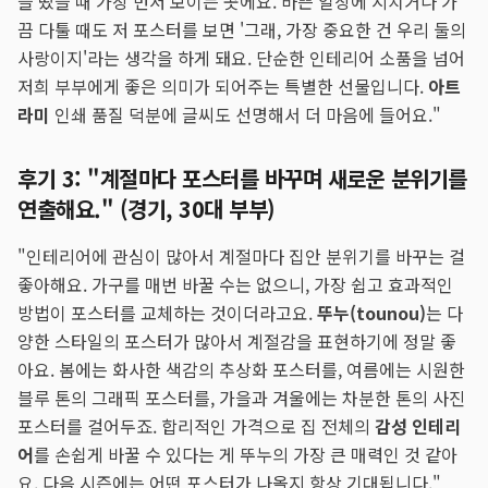
을 떴을 때 가장 먼저 보이는 곳에요. 바쁜 일상에 지치거나 가
끔 다툴 때도 저 포스터를 보면 '그래, 가장 중요한 건 우리 둘의
사랑이지'라는 생각을 하게 돼요. 단순한 인테리어 소품을 넘어
저희 부부에게 좋은 의미가 되어주는 특별한 선물입니다.
아트
라미
인쇄 품질 덕분에 글씨도 선명해서 더 마음에 들어요."
후기 3: "계절마다 포스터를 바꾸며 새로운 분위기를
연출해요." (경기, 30대 부부)
"인테리어에 관심이 많아서 계절마다 집안 분위기를 바꾸는 걸
좋아해요. 가구를 매번 바꿀 수는 없으니, 가장 쉽고 효과적인
방법이 포스터를 교체하는 것이더라고요.
뚜누(tounou)
는 다
양한 스타일의 포스터가 많아서 계절감을 표현하기에 정말 좋
아요. 봄에는 화사한 색감의 추상화 포스터를, 여름에는 시원한
블루 톤의 그래픽 포스터를, 가을과 겨울에는 차분한 톤의 사진
포스터를 걸어두죠. 합리적인 가격으로 집 전체의
감성 인테리
어
를 손쉽게 바꿀 수 있다는 게 뚜누의 가장 큰 매력인 것 같아
요. 다음 시즌에는 어떤 포스터가 나올지 항상 기대됩니다."