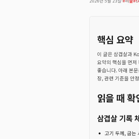
2026년 5월 23일
·
#
리솔
#
t
핵심 요약
이 글은 삼겹살과 K
요약의 핵심을 먼저 
좋습니다. 아래 본문
장, 관련 기준을 안
읽을 때 확
삼겹살 기록 
고기 두께, 굽는