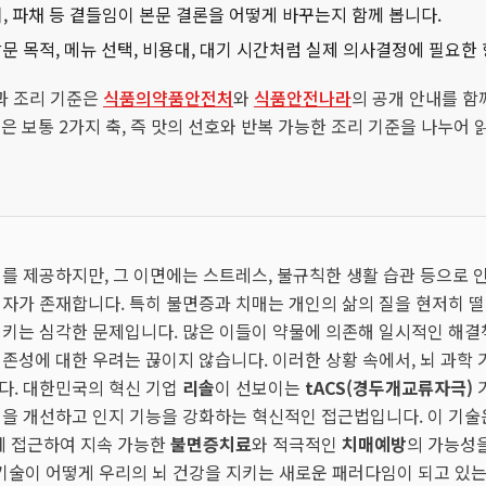
김치, 파채 등 곁들임이 본문 결론을 어떻게 바꾸는지 함께 봅니다.
문 목적, 메뉴 선택, 비용대, 대기 시간처럼 실제 의사결정에 필요한
과 조리 기준은
식품의약품안전처
와
식품안전나라
의 공개 안내를 함
 글은 보통 2가지 축, 즉 맛의 선호와 반복 가능한 조리 기준을 나누어 
를 제공하지만, 그 이면에는 스트레스, 불규칙한 생활 습관 등으로 인
자가 존재합니다. 특히 불면증과 치매는 개인의 삶의 질을 현저히 떨
키는 심각한 문제입니다. 많은 이들이 약물에 의존해 일시적인 해결
존성에 대한 우려는 끊이지 않습니다. 이러한 상황 속에서, 뇌 과학
다. 대한민국의 혁신 기업
리솔
이 선보이는
tACS(경두개교류자극)
을 개선하고 인지 기능을 강화하는 혁신적인 접근법입니다. 이 기술
에 접근하여 지속 가능한
불면증치료
와 적극적인
치매예방
의 가능성을
 기술이 어떻게 우리의 뇌 건강을 지키는 새로운 패러다임이 되고 있는