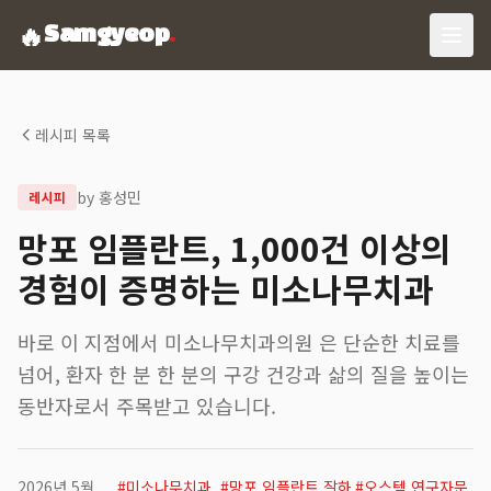
🔥
Samgyeop
.
레시피 목록
by
홍성민
레시피
망포 임플란트, 1,000건 이상의
경험이 증명하는 미소나무치과
바로 이 지점에서 미소나무치과의원 은 단순한 치료를
넘어, 환자 한 분 한 분의 구강 건강과 삶의 질을 높이는
동반자로서 주목받고 있습니다.
2026년 5월
#
미소나무치과
#
망포 임플란트 잘하
#
오스템 연구자문