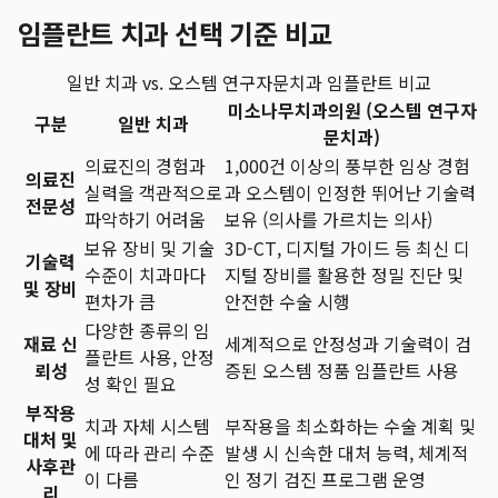
임플란트 치과 선택 기준 비교
일반 치과 vs. 오스템 연구자문치과 임플란트 비교
미소나무치과의원 (오스템 연구자
구분
일반 치과
문치과)
의료진의 경험과
1,000건 이상의 풍부한 임상 경험
의료진
실력을 객관적으로
과 오스템이 인정한 뛰어난 기술력
전문성
파악하기 어려움
보유 (의사를 가르치는 의사)
보유 장비 및 기술
3D-CT, 디지털 가이드 등 최신 디
기술력
수준이 치과마다
지털 장비를 활용한 정밀 진단 및
및 장비
편차가 큼
안전한 수술 시행
다양한 종류의 임
재료 신
세계적으로 안정성과 기술력이 검
플란트 사용, 안정
뢰성
증된 오스템 정품 임플란트 사용
성 확인 필요
부작용
치과 자체 시스템
부작용을 최소화하는 수술 계획 및
대처 및
에 따라 관리 수준
발생 시 신속한 대처 능력, 체계적
사후관
이 다름
인 정기 검진 프로그램 운영
리