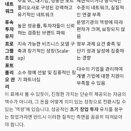
주요 VC, 대기업, 성공한 포트
제한적이거나 형식적인
네트
폴리오사로 구성된 강력하고
수준의 네트워크, 실질적
워크
유기적인 네트워크
인 연결 부족
후속
운영기관의 역량에 따라
높은 성공률, 투자자들이 신뢰
투자
편차가 크며, 보장되지 않
하는 검증된 브랜드 파워
유치
음
프로
지속 가능한 비즈니스 모델 구
정부 과제 요건 충족 및
그램
축과 장기적인 성장(Scale-
단기 성과 달성에 집중하
초점
up)
는 경향
포트
다수의 기업을 관리하여
폴리
소수 정예 선발 및 집중적인 장
개별 기업에 대한 지원이
오 관
기 파트너십
부족할 수 있음
리
이 표에서 볼 수 있듯이, 진정한 가치는 단순히 제공되는 자금의
액수가 아니라, 그 돈을 어떻게 의미 있는 성장으로 전환시킬 수
있는 '역량'에 있습니다. 성공적인
초기 창업 투자
유치를 꿈꾸
는 창업가라면 반드시 이러한 질적인 측면을 꼼꼼히 따져보아
야 합니다.