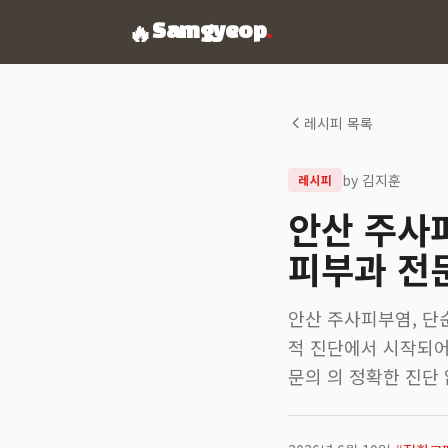
🔥
Samgyeop
.
레시피 목록
by
김지훈
레시피
안산 주사
피부과 전
안산 주사피부염, 단
적 진단에서 시작되어
문의 의 정확한 진단