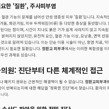
요한 '질환', 주사피부염
 혈관 기능의 문제를 넘어선 만성 염증성 피부 '질환'입니다. 지속적
, 따가움, 화끈거림, 피부 두꺼워짐(비류) 등 다양한 증상을 동반합니다.
된다는 점이며, 시간이 지나도 붉은 기가 쉽게 사라지지 않고 지속
밝혀지지 않았지만, 유전적 요인, 혈관 기능 이상, 모낭충, 면역 반응
것으로 알려져 있습니다. 이는 단순 미용 시술이 아닌, 항염 치료, 약
반드시 필요한 질환입니다.
정환교 피부과
에서는 이러한 복합성을 이
최우선 과제로 삼습니다.
의원: 진단부터 다른 체계적인 접근
나 패키지 권유는 근본적인 해결책이 될 수 없습니다.
정환교피부과
상이 반복되는지에 대한 해답을 '정확한 진단'에서 찾습니다. 환자의 
니다.
벽 손상도 파악을 위한 정밀 진단